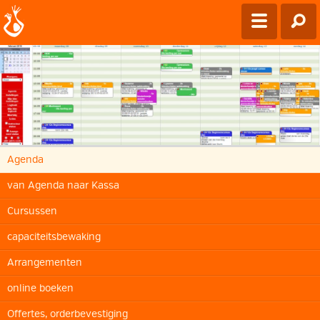
Agenda
van Agenda naar Kassa
Cursussen
capaciteitsbewaking
Arrangementen
online boeken
Offertes, orderbevestiging