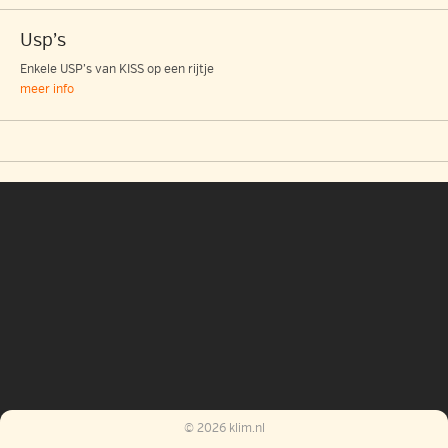
Usp’s
Enkele USP’s van KISS op een rijtje
meer info
© 2026 klim.nl